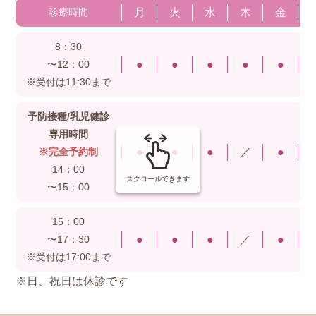
月
火
水
木
金
診療時間
8：30
●
●
●
●
●
〜12：00
※受付は11:30まで
予防接種/乳児健診
専用時間
●
●
●
／
●
※完全予約制
14：00
スクロールできます
〜15：00
15：00
●
●
●
／
●
〜17：30
※受付は17:00まで
※日、祝日は休診です